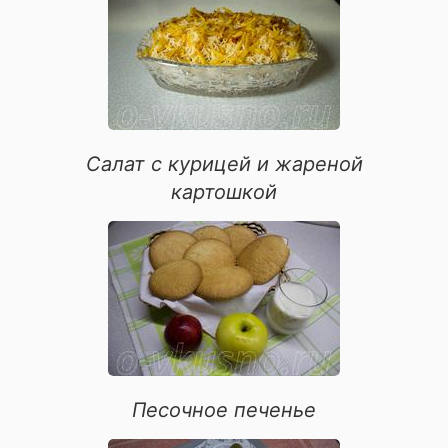
супы
праздничное
закуски
вторые блюда
десерты
шоколадные десерты
Салат с курицей и жареной
выпечка из слоеного теста
картошкой
блюда из морепродуктов
засолки
быстрое приготовление
блюда из свинины
первые блюда
блюда из курицы
овощные блюда
Песочное печенье
блюда из рыбы