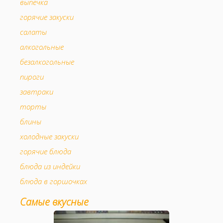
выпечка
горячие закуски
салаты
алкогольные
безалкогольные
пироги
завтраки
торты
блины
холодные закуски
горячие блюда
блюда из индейки
блюда в горшочках
мясо в горшочках
Самые вкусные
аперитив