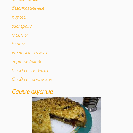
безалкогольные
пироги
завтраки
торты
блины
холодные закуски
горячие блюда
блюда из индейки
блюда в горшочках
мясо в горшочках
Самые вкусные
аперитив
супы
праздничное
закуски
вторые блюда