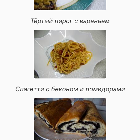
десерты
шоколадные десерты
Тёртый пирог с вареньем
выпечка из слоеного теста
блюда из морепродуктов
засолки
быстрое приготовление
блюда из свинины
первые блюда
блюда из курицы
Спагетти с беконом и помидорами
овощные блюда
блюда из рыбы
для иммунитета