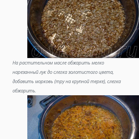
На растительном масле обжарить мелко
нарезанный лук до слегка золотистого цвета,
добавить морковь (тру на крупной терке), слегка
обжарить.