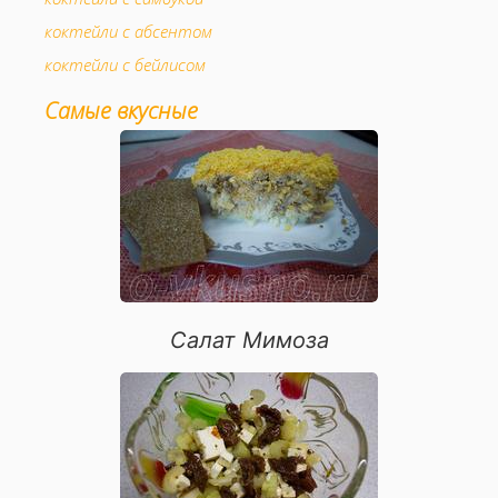
коктейли с абсентом
коктейли с бейлисом
коктейли с ананасовым соком
Самые вкусные
коктейли с апельсиновым соком
коктейли с грейпфрутовым соком
коктейли с клюквенным соком
коктейли с соком лайма
коктейли с лимонным соком
коктейли с томатным соком
коктейли с кокосовым молоком
Салат Мимоза
коктейли с гренадином
коктейли с миндальным сиропом
коктейли с колой
коктейли с мятой