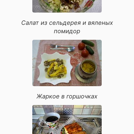
коктейли с содовой
коктейли с сиропом
Салат из сельдерея и вяленых
помидор
Жаркое в горшочках