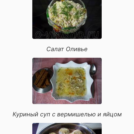
супы
праздничное
закуски
вторые блюда
десерты
шоколадные десерты
Салат Оливье
выпечка из слоеного теста
блюда из морепродуктов
засолки
быстрое приготовление
блюда из свинины
первые блюда
блюда из курицы
Куриный суп с вермишелью и яйцом
овощные блюда
блюда из рыбы