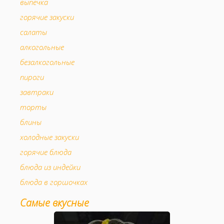
выпечка
горячие закуски
салаты
алкогольные
безалкогольные
пироги
завтраки
торты
блины
холодные закуски
горячие блюда
блюда из индейки
блюда в горшочках
мясо в горшочках
Самые вкусные
аперитив