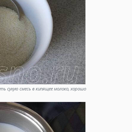
быстрое п
блюда из с
первые бл
блюда из к
овощные б
блюда из р
для иммун
ть сухую смесь в кипящее молоко, хорошо