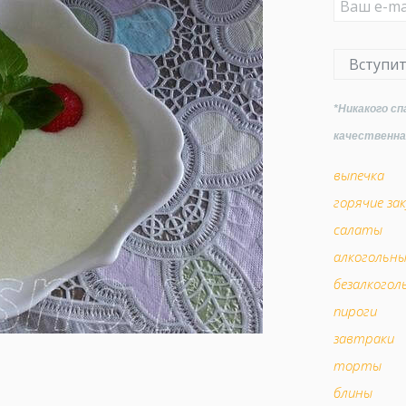
Вступи
*Никакого сп
качественн
выпечка
горячие зак
салаты
алкогольн
безалкогол
пироги
завтраки
торты
блины