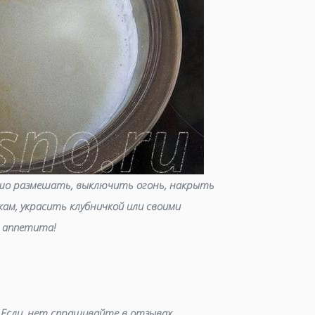
рошо размешать, выключить огонь, накрыть
ам, украсить клубничкой или своими
о аппетита!
 Если, нет спрашивайте в отзывах.