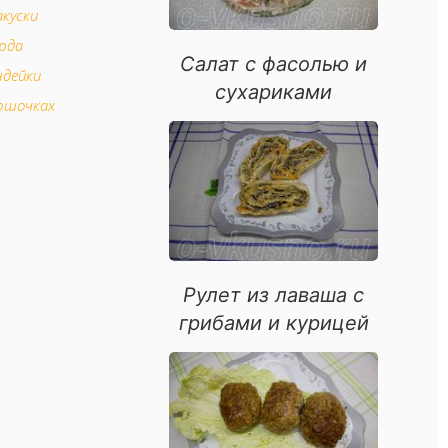
акуски
юда
Салат с фасолью и
ндейки
сухариками
ршочках
шочках
ое
юда
Рулет из лаваша с
грибами и курицей
е десерты
 слоеного теста
орепродуктов