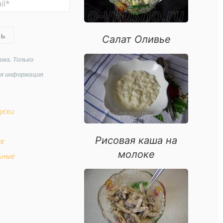
ть
Салат Оливье
ама. Только
ая информация
уски
Рисовая каша на
ые
молоке
ьные