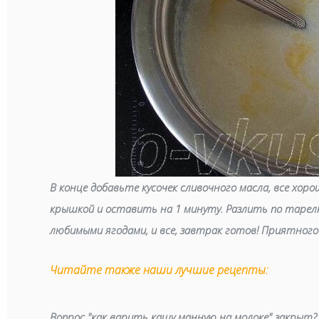
В конце добавьте кусочек сливочного масла, все хо
крышкой и оставить на 1 минуту. Разлить по тарелк
любимыми ягодами, и все, завтрак готов! Приятног
Читайте также наши лучшие рецепты:
Вопрос "как варить кашу манную на молоке" закрыт?