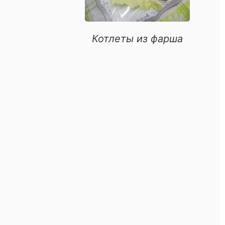
риготовление
винины
Котлеты из фарша
юда
урицы
люда
ыбы
итета