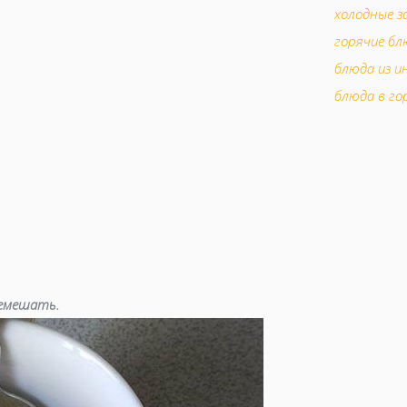
холодные з
горячие бл
блюда из и
блюда в го
мясо в гор
аперитив
супы
праздничн
закуски
вторые бл
десерты
ремешать.
шоколадны
выпечка из
блюда из м
засолки