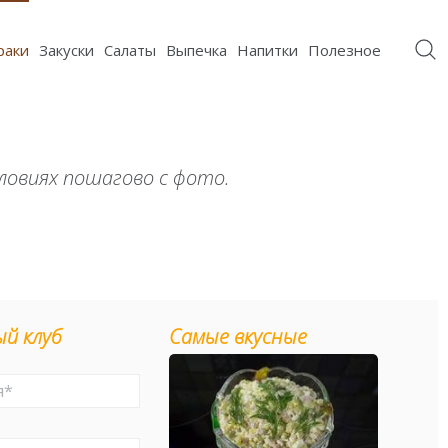
раки
Закуски
Салаты
Выпечка
Напитки
Полезное
ловиях пошагово с фото.
й клуб
Самые вкусные