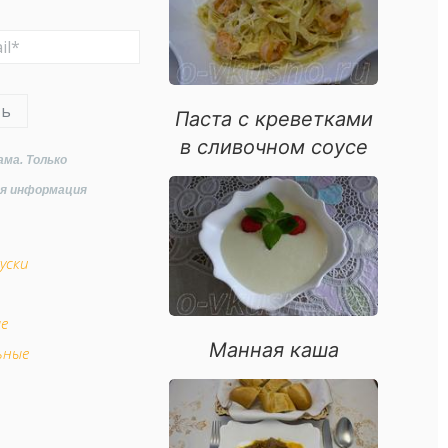
ть
Паста с креветками
в сливочном соусе
ама. Только
ая информация
уски
ые
Манная каша
ьные