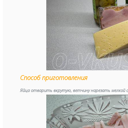
Способ приготовления
Яйца отварить вкрутую, ветчину нарезать мелкой с