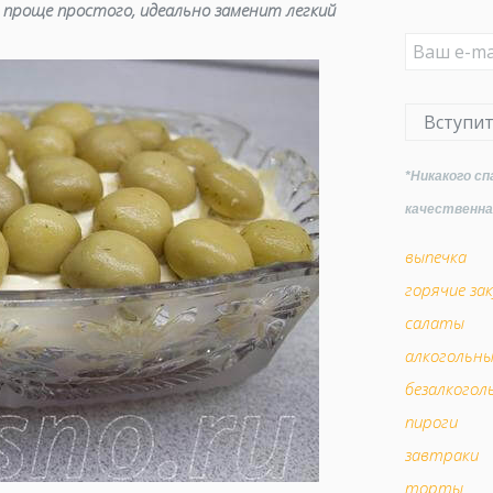
проще простого, идеально заменит легкий
Вступи
*Никакого сп
качественн
выпечка
горячие зак
салаты
алкогольн
безалкогол
пироги
завтраки
торты