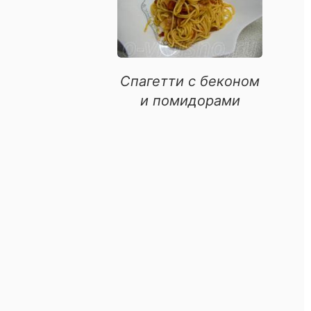
риготовление
винины
Спагетти с беконом
юда
и помидорами
урицы
люда
ыбы
итета