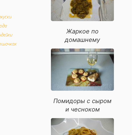
акуски
юда
Жаркое по
ндейки
домашнему
ршочках
шочках
ое
юда
Помидоры с сыром
и чесноком
е десерты
 слоеного теста
орепродуктов