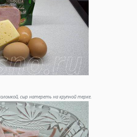
засолки
быстрое п
блюда из с
первые бл
блюда из к
овощные б
блюда из р
для иммун
оломкой, сыр натереть на крупной терке.