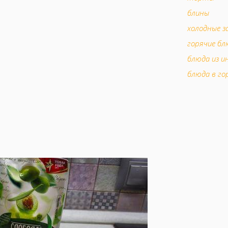
блины
холодные з
горячие бл
блюда из и
блюда в го
мясо в гор
аперитив
супы
праздничн
закуски
вторые бл
десерты
шоколадны
выпечка из
блюда из м